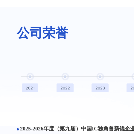
RV-CIM™生态开放
借力全球资源，送代行业技术
依托全球 RISC - V 开放生态的强大势能，广泛吸
CIM™工具链，持续迭代优化，打破闭源生态垄
入，推动行业多元创新发展。
公司荣誉